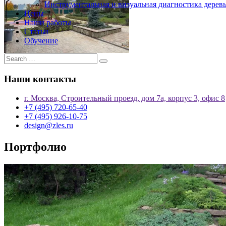
Инструментальная и визуальная диагностика дерев
Цены
Наши работы
Статьи
Обучение
Наши контакты
г. Москва, Строительный проезд, дом 7а, корпус 3, офис 8
+7 (495) 720-65-40
+7 (495) 926-10-75
design@zles.ru
Портфолио