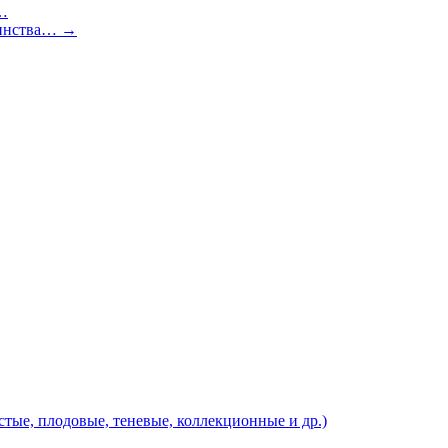
а…
шинства…
→
тые, плодовые, теневые, коллекционные и др.)