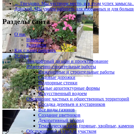
←
Гнездово. Мы чуствуем место, и в этом успех замысл
Донской. Мы умеем работать для избранных и для боль
Разделы сайта
О нас
Новости
Контакты
Как с нами работать
Услуги
Ландшфтный дизайн и проектирование
Инженерно-строительные работы
Инженерные и строительные работы
Садовые дорожки
Подпорные стенки
Малые архитектурные формы
Искусственный водоем
Озеленение частных и общественных территорий
Посадка деревьев и кустарников
Все виды газонов
Создание цветников
Декоративный огород
Тематические сады (пряные, хвойные, каменис
Обслуживание и уход за участком