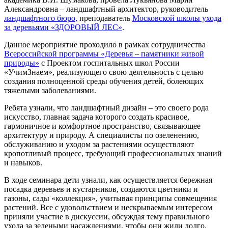
Александровна – ландшафтный архитектор, руководитель
ландшафтного бюро,
преподаватель
Московской школы ухода
за деревьями «ЗДОРОВЫЙ ЛЕС»
.
Данное мероприятие проходило в рамках сотрудничества
Всероссийской программы «Деревья – памятники живой
природы»
с Проектом госпитальных школ России
«УчимЗнаем», реализующего свою деятельность с целью
создания полноценной среды обучения детей, болеющих
тяжелыми заболеваниями.
Ребята узнали, что ландшафтный дизайн – это своего рода
искусство, главная задача которого создать красивое,
гармоничное и комфортное пространство, связывающее
архитектуру и природу. А специалисты по озеленению,
обслуживанию и уходом за растениями осуществляют
кропотливый процесс, требующий профессиональных знаний
и навыков.
В ходе семинара дети узнали, как осуществляется бережная
посадка деревьев и кустарников, создаются цветники и
газоны, сады «коллекция», учитывая принципы совмещения
растений. Все с удовольствием и нескрываемым интересом
приняли участие в дискуссии, обсуждая тему правильного
ухода за зелеными насаждениями, чтобы они жили долго.