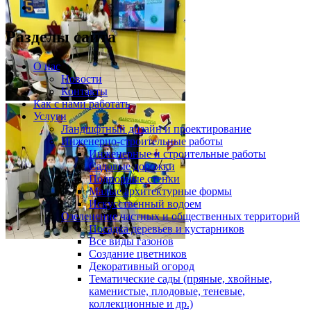
Разделы сайта
О нас
Новости
Контакты
Как с нами работать
Услуги
Ландшфтный дизайн и проектирование
Инженерно-строительные работы
Инженерные и строительные работы
Садовые дорожки
Подпорные стенки
Малые архитектурные формы
Искусственный водоем
Озеленение частных и общественных территорий
Посадка деревьев и кустарников
Все виды газонов
Создание цветников
Декоративный огород
Тематические сады (пряные, хвойные,
каменистые, плодовые, теневые,
коллекционные и др.)